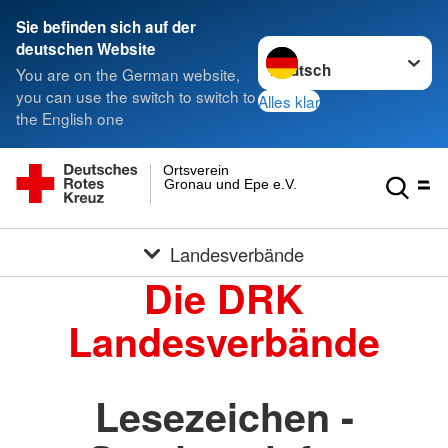
Sie befinden sich auf der
Sprache wechseln zu
deutschen Website
You are on the German website,
you can use the switch to switch to
Alles klar
the English one
Ortsverein
Gronau und Epe e.V.
Landesverbände
Die DRK
Landesverbände
Lesezeichen -