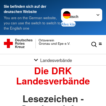
Sie befinden sich auf der
Sprache wechseln zu
deutschen Website
You are on the German website,
you can use the switch to switch to
Alles klar
the English one
Ortsverein
Gronau und Epe e.V.
Landesverbände
Die DRK
Landesverbände
Lesezeichen -