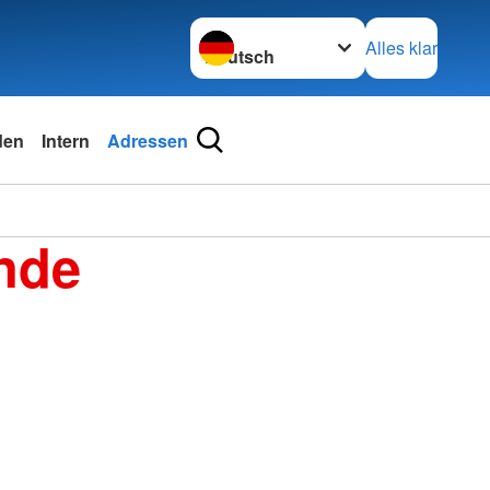
Sprache wechseln zu
Alles klar
den
Intern
Adressen
nde