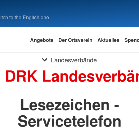
tch to the English one
Angebote
Der Ortsverein
Aktuelles
Spen
Landesverbände
e DRK Landesverbä
Lesezeichen -
Servicetelefon