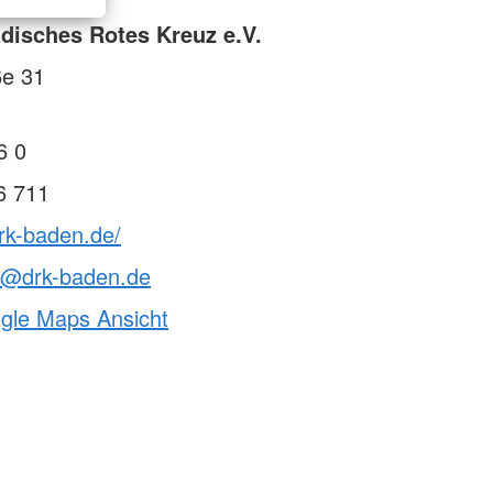
isches Rotes Kreuz e.V.
ße 31
6 0
6 711
rk-baden.de/
le@drk-baden.de
ogle Maps Ansicht