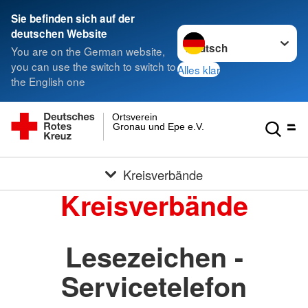
Sie befinden sich auf der
Sprache wechseln zu
deutschen Website
You are on the German website,
you can use the switch to switch to
Alles klar
the English one
Ortsverein
Gronau und Epe e.V.
Kreisverbände
Kreisverbände
Lesezeichen -
Servicetelefon