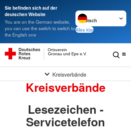
Sie befinden sich auf der
Sprache wechseln zu
deutschen Website
You are on the German website,
you can use the switch to switch to
Alles klar
the English one
Ortsverein
Gronau und Epe e.V.
Kreisverbände
Kreisverbände
Lesezeichen -
Servicetelefon