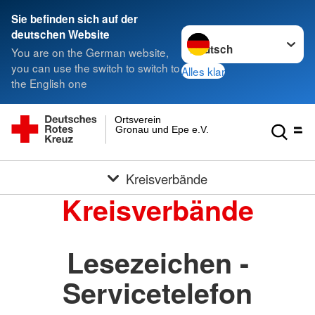
Sie befinden sich auf der
Sprache wechseln zu
deutschen Website
You are on the German website,
you can use the switch to switch to
Alles klar
the English one
Ortsverein
Gronau und Epe e.V.
Kreisverbände
Kreisverbände
Lesezeichen -
Servicetelefon