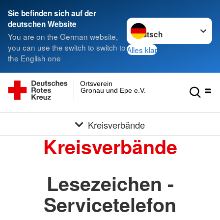
Sie befinden sich auf der
Sprache wechseln zu
deutschen Website
You are on the German website,
you can use the switch to switch to
Alles klar
the English one
Ortsverein
Gronau und Epe e.V.
Kreisverbände
Kreisverbände
Lesezeichen -
Servicetelefon