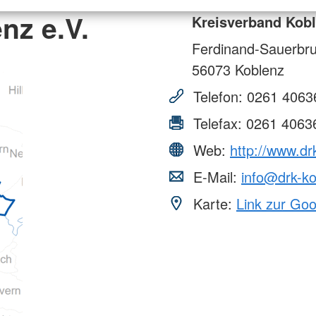
nz e.V.
Kreisverband Kobl
Ferdinand-Sauerbru
56073
Koblenz
Telefon:
0261 4063
Telefax:
0261 4063
Web:
http://www.dr
E-Mail:
info@drk-ko
Karte:
Link zur Go