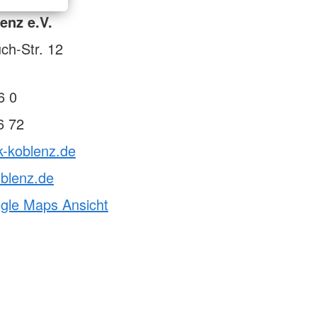
enz e.V.
ch-Str. 12
6 0
6 72
k-koblenz.de
blenz.de
ogle Maps Ansicht