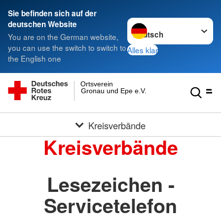
Sie befinden sich auf der
Sprache wechseln zu
deutschen Website
You are on the German website,
you can use the switch to switch to
Alles klar
the English one
Ortsverein
Gronau und Epe e.V.
Kreisverbände
Kreisverbände
Lesezeichen -
Servicetelefon