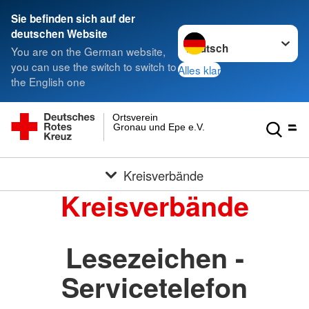
Sie befinden sich auf der
Sprache wechseln zu
deutschen Website
You are on the German website,
you can use the switch to switch to
Alles klar
the English one
Ortsverein
Gronau und Epe e.V.
Kreisverbände
Kreisverbände
Lesezeichen -
Servicetelefon